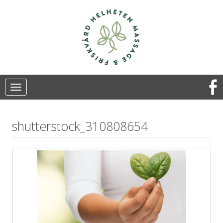
Toggle
navigation
shutterstock_310808654