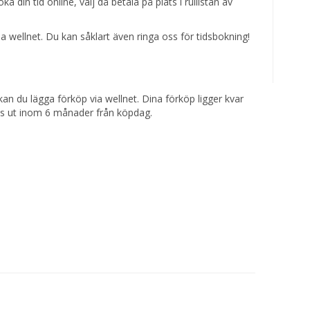
a din tid online, välj då betala på plats i rullistan av
ia wellnet. Du kan såklart även ringa oss för tidsbokning!
 kan du lägga förköp via wellnet. Dina förköp ligger kvar
as ut inom 6 månader från köpdag.