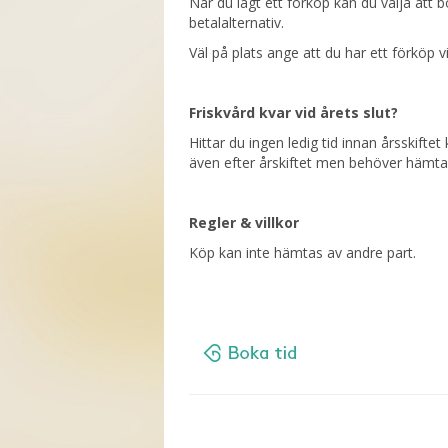
När du lagt ett förköp kan du välja att bok
betalalternativ.
Väl på plats ange att du har ett förköp v
Friskvård kvar vid årets slut?
Hittar du ingen ledig tid innan årsskiftet
även efter årskiftet men behöver hämt
Regler & villkor
Köp kan inte hämtas av andre part.